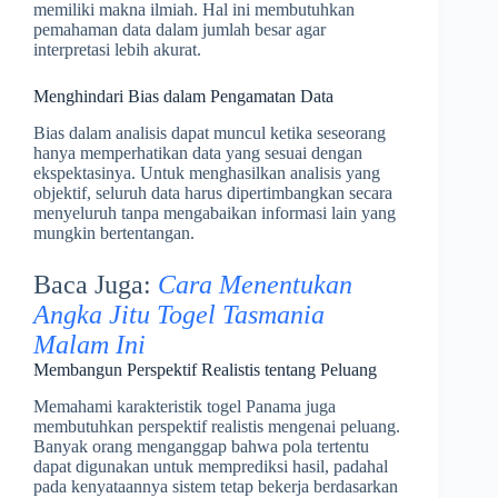
memiliki makna ilmiah. Hal ini membutuhkan
pemahaman data dalam jumlah besar agar
interpretasi lebih akurat.
Menghindari Bias dalam Pengamatan Data
Bias dalam analisis dapat muncul ketika seseorang
hanya memperhatikan data yang sesuai dengan
ekspektasinya. Untuk menghasilkan analisis yang
objektif, seluruh data harus dipertimbangkan secara
menyeluruh tanpa mengabaikan informasi lain yang
mungkin bertentangan.
Baca Juga:
Cara Menentukan
Angka Jitu Togel Tasmania
Malam Ini
Membangun Perspektif Realistis tentang Peluang
Memahami karakteristik togel Panama juga
membutuhkan perspektif realistis mengenai peluang.
Banyak orang menganggap bahwa pola tertentu
dapat digunakan untuk memprediksi hasil, padahal
pada kenyataannya sistem tetap bekerja berdasarkan