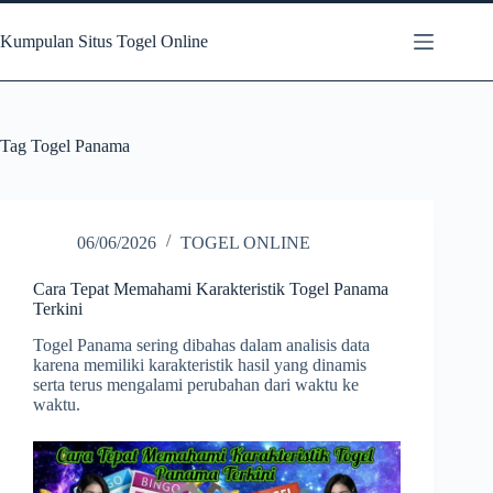
Skip
to
Kumpulan Situs Togel Online
content
Tag
Togel Panama
06/06/2026
TOGEL ONLINE
Cara Tepat Memahami Karakteristik Togel Panama
Terkini
Togel Panama sering dibahas dalam analisis data
karena memiliki karakteristik hasil yang dinamis
serta terus mengalami perubahan dari waktu ke
waktu.