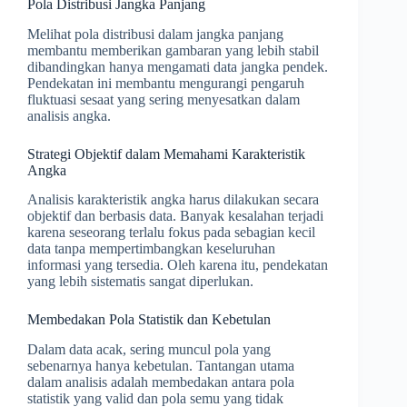
Pola Distribusi Jangka Panjang
Melihat pola distribusi dalam jangka panjang
membantu memberikan gambaran yang lebih stabil
dibandingkan hanya mengamati data jangka pendek.
Pendekatan ini membantu mengurangi pengaruh
fluktuasi sesaat yang sering menyesatkan dalam
analisis angka.
Strategi Objektif dalam Memahami Karakteristik
Angka
Analisis karakteristik angka harus dilakukan secara
objektif dan berbasis data. Banyak kesalahan terjadi
karena seseorang terlalu fokus pada sebagian kecil
data tanpa mempertimbangkan keseluruhan
informasi yang tersedia. Oleh karena itu, pendekatan
yang lebih sistematis sangat diperlukan.
Membedakan Pola Statistik dan Kebetulan
Dalam data acak, sering muncul pola yang
sebenarnya hanya kebetulan. Tantangan utama
dalam analisis adalah membedakan antara pola
statistik yang valid dan pola semu yang tidak