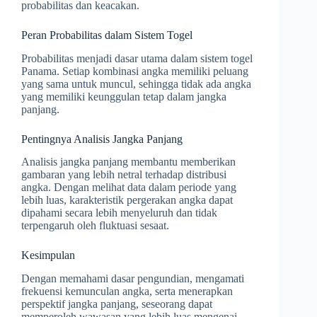
probabilitas dan keacakan.
Peran Probabilitas dalam Sistem Togel
Probabilitas menjadi dasar utama dalam sistem togel
Panama. Setiap kombinasi angka memiliki peluang
yang sama untuk muncul, sehingga tidak ada angka
yang memiliki keunggulan tetap dalam jangka
panjang.
Pentingnya Analisis Jangka Panjang
Analisis jangka panjang membantu memberikan
gambaran yang lebih netral terhadap distribusi
angka. Dengan melihat data dalam periode yang
lebih luas, karakteristik pergerakan angka dapat
dipahami secara lebih menyeluruh dan tidak
terpengaruh oleh fluktuasi sesaat.
Kesimpulan
Dengan memahami dasar pengundian, mengamati
frekuensi kemunculan angka, serta menerapkan
perspektif jangka panjang, seseorang dapat
memperoleh wawasan yang lebih luas mengenai