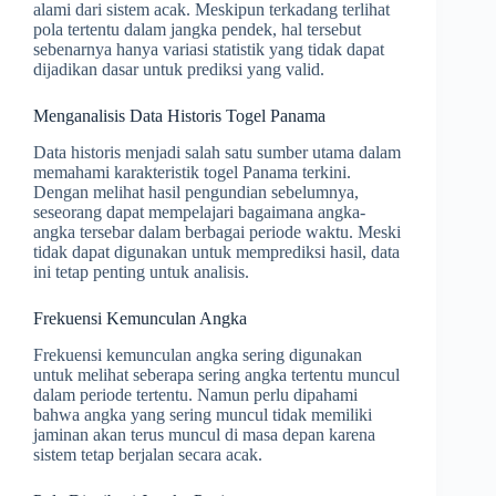
alami dari sistem acak. Meskipun terkadang terlihat
pola tertentu dalam jangka pendek, hal tersebut
sebenarnya hanya variasi statistik yang tidak dapat
dijadikan dasar untuk prediksi yang valid.
Menganalisis Data Historis Togel Panama
Data historis menjadi salah satu sumber utama dalam
memahami karakteristik togel Panama terkini.
Dengan melihat hasil pengundian sebelumnya,
seseorang dapat mempelajari bagaimana angka-
angka tersebar dalam berbagai periode waktu. Meski
tidak dapat digunakan untuk memprediksi hasil, data
ini tetap penting untuk analisis.
Frekuensi Kemunculan Angka
Frekuensi kemunculan angka sering digunakan
untuk melihat seberapa sering angka tertentu muncul
dalam periode tertentu. Namun perlu dipahami
bahwa angka yang sering muncul tidak memiliki
jaminan akan terus muncul di masa depan karena
sistem tetap berjalan secara acak.